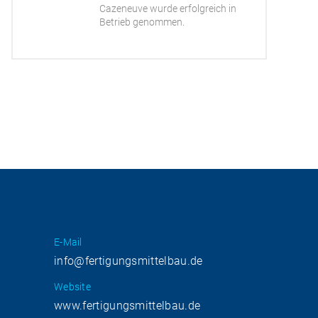
Cazeneuve wurde erfolgreich in
Betrieb genommen.
E-Mail
info@fertigungsmittelbau.de
Website
www.fertigungsmittelbau.de