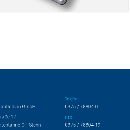
Telefon
smittelbau GmbH
0375 / 78804-0
raße 17
Fax
htentanne OT Stenn
0375 / 78804-19