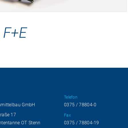
 F+E
Telefon
smittelbau GmbH
0375 / 78804-0
raße 17
Fax
htentanne OT Stenn
0375 / 78804-19