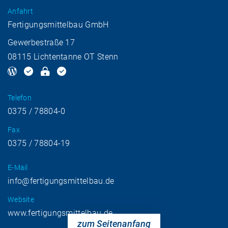
MASCHINENPARK
Anfahrt
Fertigungsmittelbau GmbH
REFERENZEN
Gewerbestraße 17
08115 Lichtentanne OT Stenn
KONTAKT
ANSPRECHPARTNER
Telefon
0375 / 78804-0
Fax
0375 / 78804-19
E-Mail
info@fertigungsmittelbau.de
Website
www.fertigungsmittelbau.de
zum Seitenanfang